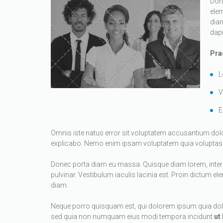
Done
ele
diam
dapi
Prae
L
V
E
Omnis iste natus error sit voluptatem accusantium dol
explicabo. Nemo enim ipsam voluptatem quia voluptas si
Donec porta diam eu massa. Quisque diam lorem, interdum
pulvinar. Vestibulum iaculis lacinia est. Proin dictum
diam.
Neque porro quisquam est, qui dolorem ipsum quia dolor 
sed quia non numquam eius modi tempora incidunt
ut