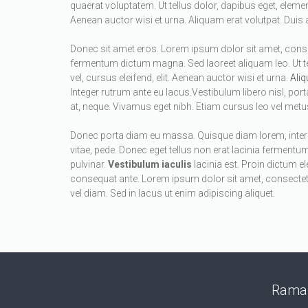
quaerat voluptatem. Ut tellus dolor, dapibus eget, element
Aenean auctor wisi et urna. Aliquam erat volutpat. Duis a
Donec sit amet eros. Lorem ipsum dolor sit amet, consec
fermentum dictum magna. Sed laoreet aliquam leo. Ut te
vel, cursus eleifend, elit. Aenean auctor wisi et urna.
Aliq
Integer rutrum ante eu lacus.Vestibulum libero nisl, por
at, neque. Vivamus eget nibh. Etiam cursus leo vel metus
Donec porta diam eu massa. Quisque diam lorem, inter
vitae, pede. Donec eget tellus non erat lacinia fermentum
pulvinar.
Vestibulum iaculis
lacinia est. Proin dictum 
consequat ante. Lorem ipsum dolor sit amet, consecte
vel diam. Sed in lacus ut enim adipiscing aliquet.
Ramal