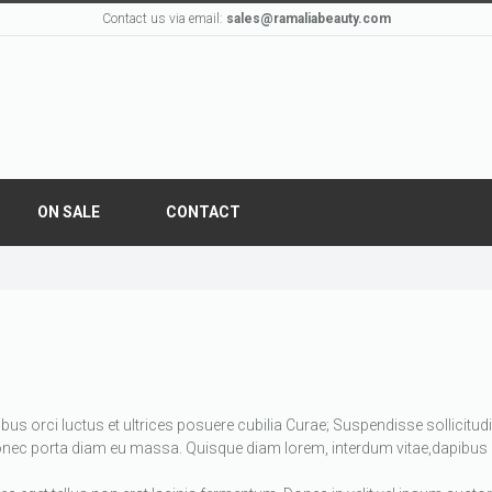
Contact us via email:
sales@ramaliabeauty.com
ON SALE
CONTACT
s orci luctus et ultrices posuere cubilia Curae; Suspendisse sollicitudin
. Donec porta diam eu massa. Quisque diam lorem, interdum vitae,dapibus a