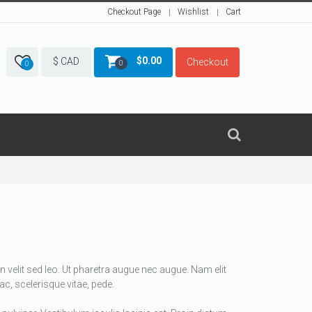
Checkout Page
Wishlist
Cart
$
0.00
$ CAD
Checkout
0
0
 velit sed leo. Ut pharetra augue nec augue. Nam elit
c, scelerisque vitae, pede.