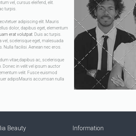
um vel, cursus eleifend, elit.
c turpis.
vtetuer adipiscing elit. Mauris
llus dolor, dapibus eget, elementum
uam erat volutpat
. Duis ac turpis.
ta vel, scelerisque eget, malesuada
. Nulla facilisi. Aenean nec eros.
dum vitae,dapibus ac, scelerisque
. Donec in velit vel ipsum auctor
elementum velit. Fusce euismod
tuer adipisMauris accumsan nulla
ia Beauty
Information