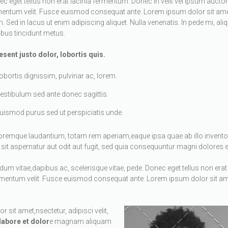
c eget tellus non erat lacinia fermentum. Donec in velit vel ipsum auctor 
mentum velit. Fusce euismod consequat ante. Lorem ipsum dolor sit ame
. Sed in lacus ut enim adipiscing aliquet. Nulla venenatis. In pede mi, ali
bus tincidunt metus.
sent justo dolor, lobortis quis.
obortis dignissim, pulvinar ac, lorem.
estibulum sed ante donec sagittis.
uismod purus sed ut perspiciatis unde.
oremque laudantium, totam rem aperiam,eaque ipsa quae ab illo invent
t aspernatur aut odit aut fugit, sed quia consequuntur magni dolores e
 vitae,dapibus ac, scelerisque vitae, pede. Donec eget tellus non erat 
 elementum velit. Fusce euismod consequat ante. Lorem ipsum dolor sit 
sit amet,nsectetur, adipisci velit,
 labore et dolor
e magnam aliquam